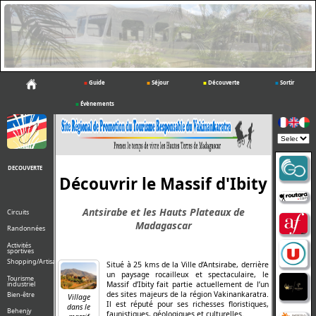
■
Guide
■
Séjour
■
Découverte
■
Sortir
■
Évènements
Powered
by
DECOUVERTE
Découvrir le Massif d'Ibity
Antsirabe et les Hauts Plateaux de
Circuits
Madagascar
Randonnées
Activités
sportives
Shopping/Artisanat
Situé à 25 kms de la Ville d’Antsirabe, derrière
un paysage rocailleux et spectaculaire, le
Tourisme
industriel
Massif d’Ibity fait partie actuellement de l’un
des sites majeurs de la région Vakinankaratra.
Bien-être
Village
Il est réputé pour ses richesses floristiques,
dans le
Behenjy
faunistiques, géologiques et culturelles.