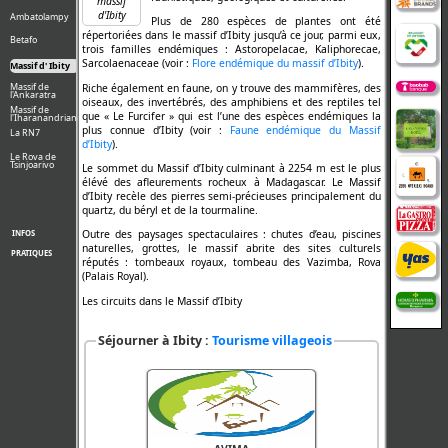
massif
d'Ibity
Ambatolampy
Plus de 280 espèces de plantes ont été
répertoriées dans le massif d’Ibity jusqu’à ce jour, parmi eux,
Betafo
trois familles endémiques : Astoropelacae, Kaliphorecae,
Sarcolaenaceae (voir :
Flore endémique du massif d’Ibity
).
Massif d' Ibity
Massif de
Riche également en faune, on y trouve des mammifères, des
l'Ankaratra
oiseaux, des invertébrés, des amphibiens et des reptiles tel
Massif de
que « Le Furcifer » qui est l’une des espèces endémiques la
l'Iharanandriana
plus connue d’Ibity (voir :
Faune endémique du Massif
La RN7
d’Ibity
).
Le Rova de
Tsinjoarivo
Le sommet du Massif d’Ibity culminant à 2254 m est le plus
élévé des afleurements rocheux à Madagascar. Le Massif
d’Ibity recèle des pierres semi-précieuses principalement du
quartz, du béryl et de la tourmaline.
Outre des paysages spectaculaires : chutes d’eau, piscines
INFOS
naturelles, grottes, le massif abrite des sites culturels
PRATIQUES
réputés : tombeaux royaux, tombeau des Vazimba, Rova
(Palais Royal).
Les circuits dans le Massif d’Ibity
Séjourner à Ibity :
Tourisme villageois