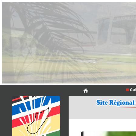
■
Gui