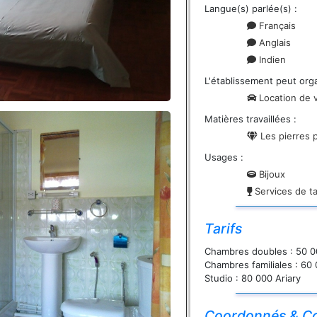
Langue(s) parlée(s) :
Français
Anglais
Indien
L'établissement peut orga
Location de v
Matières travaillées :
Les pierres 
Usages :
Bijoux
Services de ta
Tarifs
Chambres doubles : 50 0
Chambres familiales : 60 
Studio : 80 000 Ariary
Coordonnés & Co