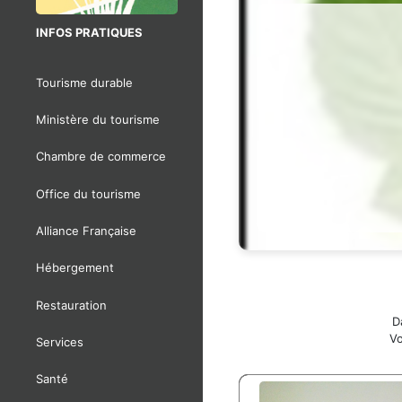
INFOS PRATIQUES
Tourisme durable
Ministère du tourisme
Chambre de commerce
Office du tourisme
Alliance Française
Hébergement
Restauration
D
Vo
Services
Santé