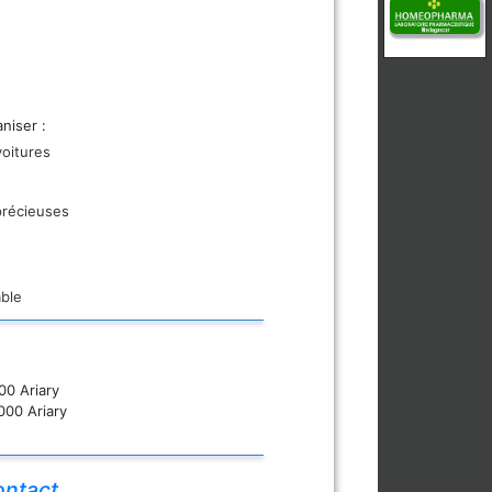
niser :
oitures
précieuses
ble
00 Ariary
000 Ariary
ntact