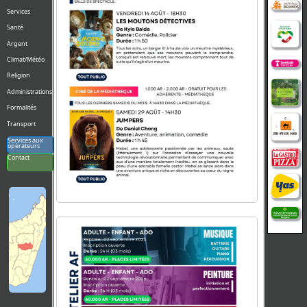
Services
Santé
Argent
Climat/Météo
Religion
Administrations
Formalités
Transport
Services aux
opérateurs
Contact