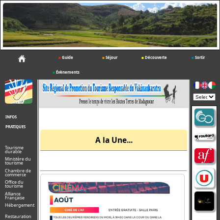
■
Guide
■
Séjour
■
Découverte
■
Sortir
■
Évènements
Powered
by
INFOS
PRATIQUES
A la Une...
Tourisme
durable
Ministère du
tourisme
Chambre de
commerce
Office du
tourisme
Alliance
Française
Hébergement
Restauration